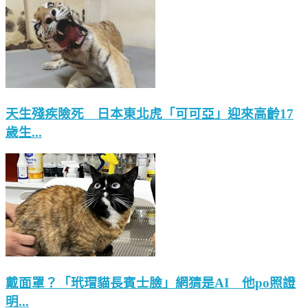
天生殘疾險死 日本東北虎「可可亞」迎來高齡17
歲生...
戴面罩？「玳瑁貓長賓士臉」網猜是AI 他po照證
明...