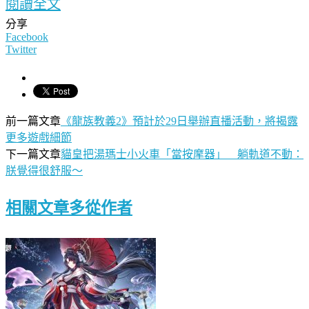
閱讀全文
分享
Facebook
Twitter
前一篇文章
《龍族教義2》預計於29日舉辦直播活動，將揭露
更多遊戲細節
下一篇文章
貓皇把湯瑪士小火車「當按摩器」 躺軌道不動：
朕覺得很舒服～
相關文章
多從作者