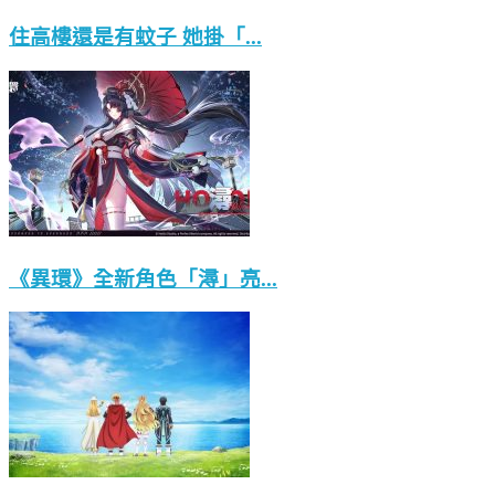
住高樓還是有蚊子 她掛「...
《異環》全新角色「潯」亮...