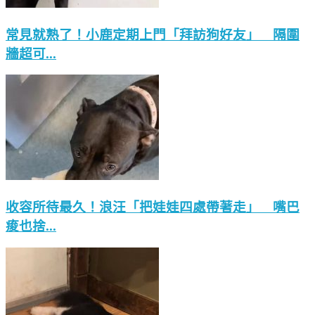
常見就熟了！小鹿定期上門「拜訪狗好友」 隔圍
牆超可...
收容所待最久！浪汪「把娃娃四處帶著走」 嘴巴
痠也捨...