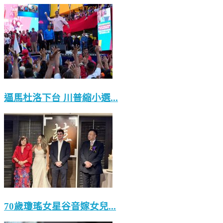
逼馬杜洛下台 川普縮小選...
70歲瓊瑤女星谷音嫁女兒...