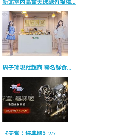
新北室內高爾夫球練習場稽...
周子瑜現蹤超商 聯名鮮食...
《天堂：經典版》2/7 ...