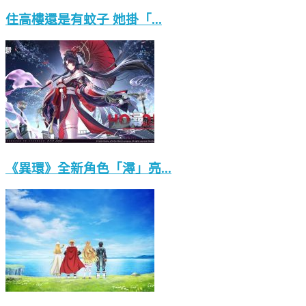
住高樓還是有蚊子 她掛「...
《異環》全新角色「潯」亮...