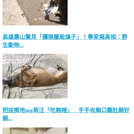
高雄壽山驚見「獼猴獵殺鴿子」！專家揭真相：野
生動物...
把拔擦地ing萌汪「吃飽睡」 手手收胸口翻肚躺好
躺...