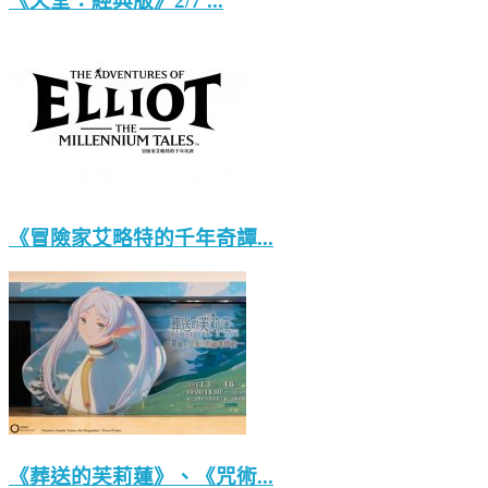
《天堂：經典版》2/7 ...
《冒險家艾略特的千年奇譚...
《葬送的芙莉蓮》、《咒術...