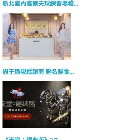
新北室內高爾夫球練習場稽...
周子瑜現蹤超商 聯名鮮食...