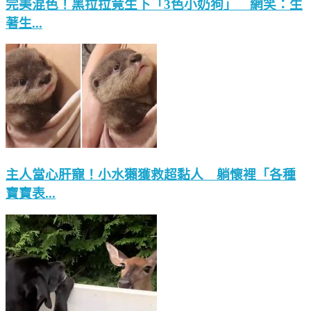
完美混色！黑拉拉竟生下「3色小奶狗」 網笑：生
著生...
主人當心肝寵！小水獺獲救超黏人 躺懷裡「各種
寶寶表...