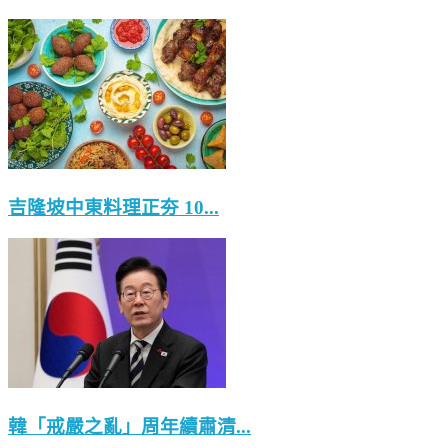
吉隆坡中東料理正夯 10...
韓「戒嚴之亂」周年續肅清...