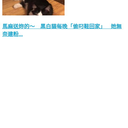
馬麻送妳的～ 黑白貓每晚「偷叼鞋回家」 她無
奈建粉...