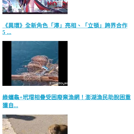
《異環》全新角色「潯」亮相、「立頓」跨界合作
5 ...
綠蠵龜+玳瑁相疊受困廢棄漁網！澎湖漁民助脫困重
獲自...