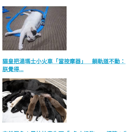
貓皇把湯瑪士小火車「當按摩器」 躺軌道不動：
朕覺得...