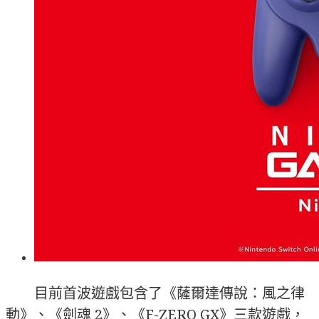
目前首波遊戲包含了《薩爾達傳說：風之律
動》、《劍魂 2》、《F-ZERO GX》三款遊戲，