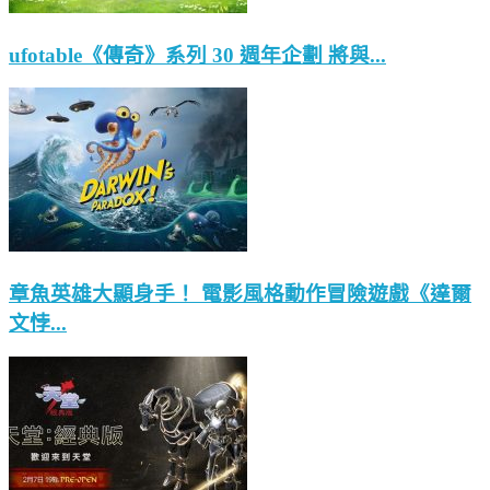
ufotable《傳奇》系列 30 週年企劃 將與...
章魚英雄大顯身手！ 電影風格動作冒險遊戲《達爾
文悖...