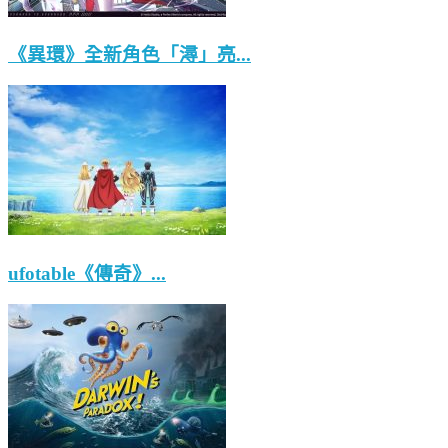
《異環》全新角色「潯」亮...
ufotable《傳奇》...