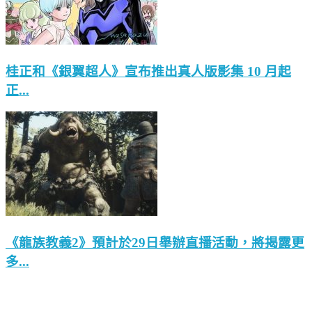
桂正和《銀翼超人》宣布推出真人版影集 10 月起
正...
《龍族教義2》預計於29日舉辦直播活動，將揭露更
多...