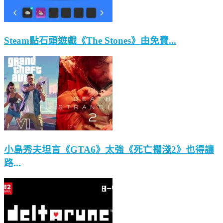
Steam點石頭遊戲《The Stones》由免費...
小島秀夫坦言《GTA6》太強《死亡擱淺2》也得讓
路...