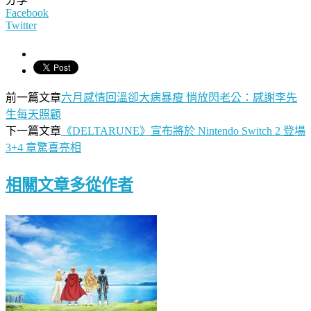
Facebook
Twitter
前一篇文章
六月感情回溫卻大病暴瘦 悄放閃老公：感謝李先
生每天照顧
下一篇文章
《DELTARUNE》宣布將於 Nintendo Switch 2 登場
3+4 章驚喜亮相
相關文章
多從作者